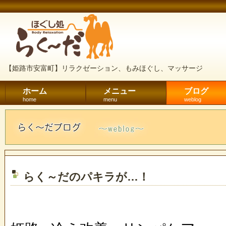
【姫路市安富町】リラクゼーション、もみほぐし、マッサージ
ホーム
メニュー
ブログ
home
menu
weblog
らく～だのパキラが…！