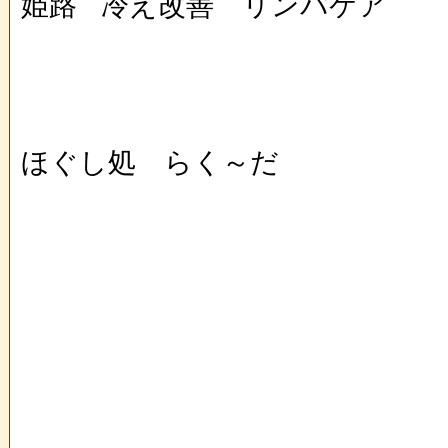
姫路
冷え改善 リンパケア
ほぐし処 らく～だ