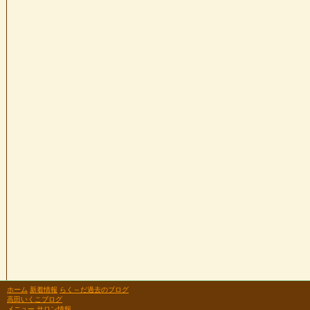
ホーム
新着情報
らく～だ過去のブログ
高田いくこブログ
メニュー
サロン情報