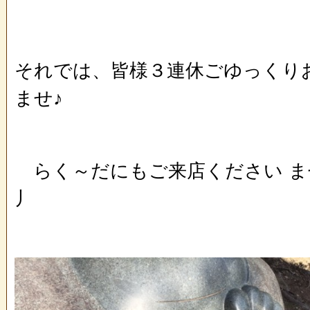
それでは、皆様３連休ごゆっくり
ませ♪
らく～だにもご来店ください ませま
丿