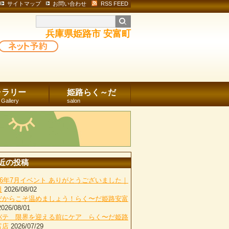
サイトマップ
お問い合わせ
RSS FEED
兵庫県姫路市 安富町
ャラリー
姫路らく～だ
 Gallery
salon
近の投稿
026年7月イベント ありがとうございました｜
田
2026/08/02
だからこそ温めましょう！らく〜だ姫路安富
2026/08/01
バテ 限界を迎える前にケア らく〜だ姫路
富店
2026/07/29