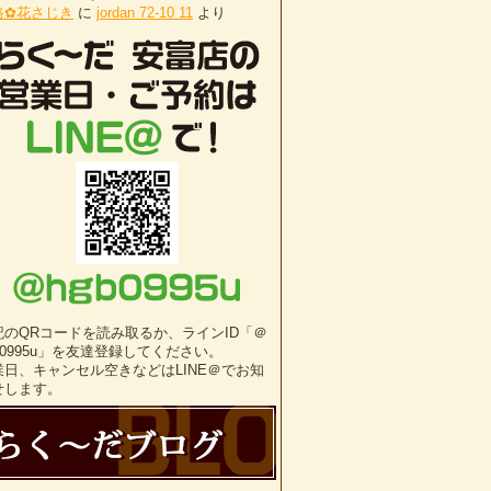
路✿花さじき
に
jordan 72-10 11
より
記のQRコードを読み取るか、ラインID「＠
b0995u」を友達登録してください。
業日、キャンセル空きなどはLINE＠でお知
せします。