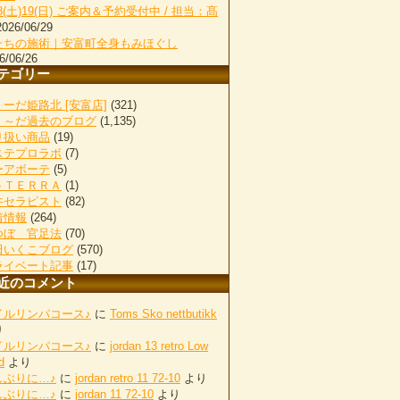
18(土)19(日) ご案内＆予約受付中 / 担当：髙
2026/06/29
たちの施術｜安富町全身もみほぐし
6/06/26
テゴリー
ーだ姫路北 [安富店]
(321)
く～だ過去のブログ
(1,135)
り扱い商品
(19)
ステプロラボ
(7)
ーアボーテ
(5)
ｏＴＥＲＲＡ
(1)
井セラピスト
(82)
着情報
(264)
つぼ 官足法
(70)
田いくこブログ
(570)
ライベート記事
(17)
近のコメント
イルリンパコース♪
に
Toms Sko nettbutikk
り
イルリンパコース♪
に
jordan 13 retro Low
d
より
しぶりに…♪
に
jordan retro 11 72-10
より
しぶりに…♪
に
jordan 11 72-10
より