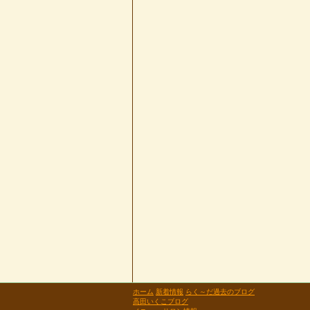
ホーム
新着情報
らく～だ過去のブログ
高田いくこブログ