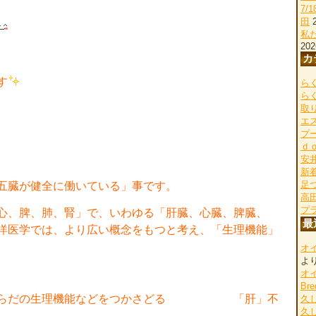
7/
田
私
202
カ
す
らく
ら
取
エ
プ
ｄ
安
新
足
五臓が健全に働いている」事です。
高
プ
心、脾、肺、腎」で、いわゆる「肝臓、心臓、脾臓、
最
洋医学では、より広い概念をもつと考え、「生理機能」
オ
よ
オ
Bre
生、からだの生理機能などをつかさどる
「肝」不
久
久