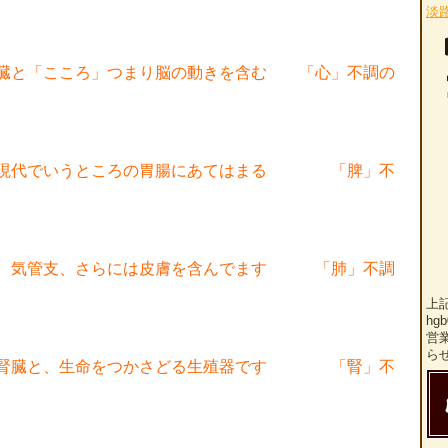
淡
心臓と「こころ」つまり脳の動きを含む 「心」不調の
、現代でいうところの胃腸にあてはまる 「脾」不
ド、気管支、さらには皮膚を含んでます 「肺」不調
上
hg
営
ら
る腎臓と、生命をつかさどる生殖器です 「腎」不