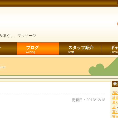
みほぐし、マッサージ
ー
ブログ
スタッフ紹介
ギ
weblog
staff
Photo
最
2
髙
更新日：2013/12/18
夏
店
夏
安