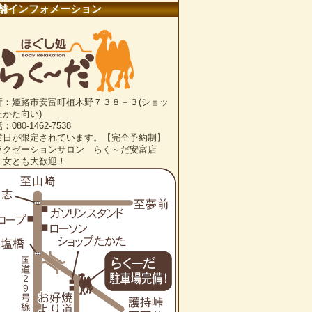
舗インフォメーション
所：姫路市安富町植木野７３８－３(ショッ
たかた向い)
：080-1462-7538
業日が限定されています。【完全予約制】
ラクゼーションサロン らく～だ安富店
・女とも大歓迎！