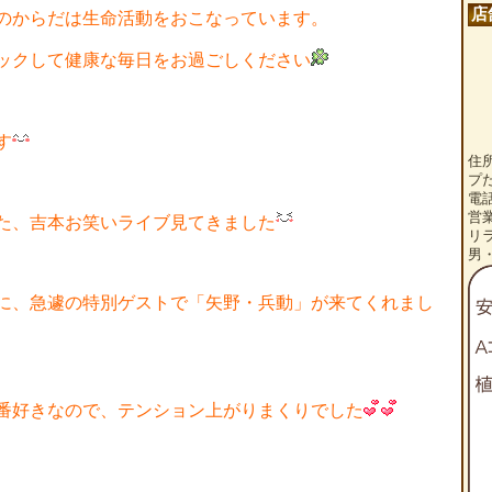
店
のからだは生命活動をおこなっています。
ックして健康な毎日をお過ごしください
す
住
プ
電話
営
た、吉本お笑いライブ見てきました
リ
男
に、急遽の特別ゲストで「矢野・兵動」が来てくれまし
番好きなので、テンション上がりまくりでした