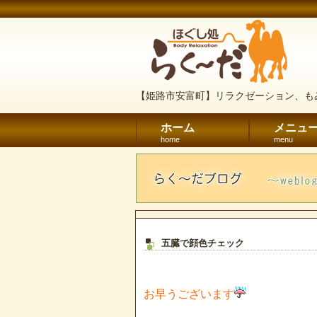
【姫路市安富町】リラクゼーション、も
ホーム
メニュ
home
menu
五臓で顔色チェック
お早うございます