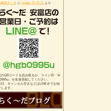
路✿花さじき
に
jordan 72-10 11
より
記のQRコードを読み取るか、ラインID「＠
b0995u」を友達登録してください。
業日、キャンセル空きなどはLINE＠でお知
せします。