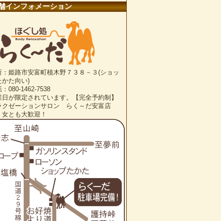
舗インフォメーション
所：姫路市安富町植木野７３８－３(ショッ
たかた向い)
：080-1462-7538
業日が限定されています。【完全予約制】
ラクゼーションサロン らく～だ安富店
・女とも大歓迎！