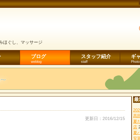
みほぐし、マッサージ
ー
ブログ
スタッフ紹介
ギ
weblog
staff
Photo
最
2
髙
更新日：2016/12/15
夏
店
夏
安