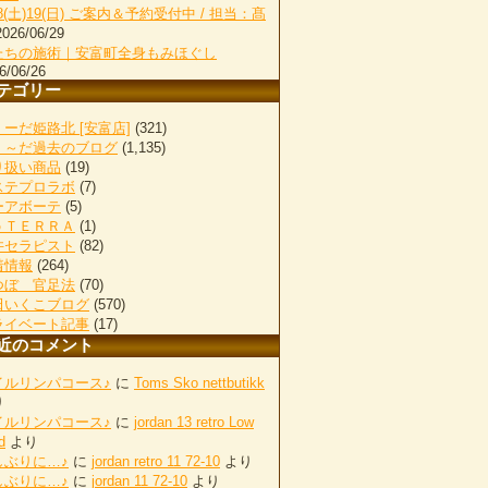
18(土)19(日) ご案内＆予約受付中 / 担当：髙
2026/06/29
たちの施術｜安富町全身もみほぐし
6/06/26
テゴリー
ーだ姫路北 [安富店]
(321)
く～だ過去のブログ
(1,135)
り扱い商品
(19)
ステプロラボ
(7)
ーアボーテ
(5)
ｏＴＥＲＲＡ
(1)
井セラピスト
(82)
着情報
(264)
つぼ 官足法
(70)
田いくこブログ
(570)
ライベート記事
(17)
近のコメント
イルリンパコース♪
に
Toms Sko nettbutikk
り
イルリンパコース♪
に
jordan 13 retro Low
d
より
しぶりに…♪
に
jordan retro 11 72-10
より
しぶりに…♪
に
jordan 11 72-10
より