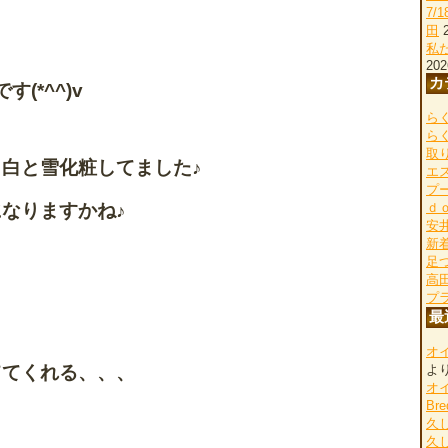
7/
田
私
202
カ
(*^^)v
らく
ら
取
白と雪化粧してました♪
エ
プ
なりますかね♪
ｄ
安
新
足
高
プ
最
オ
よ
ててくれる、、、
オ
Bre
久
久