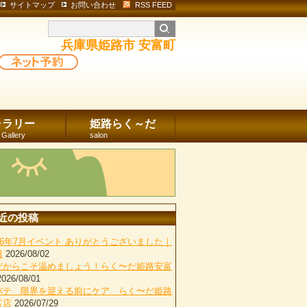
サイトマップ
お問い合わせ
RSS FEED
兵庫県姫路市 安富町
ャラリー
姫路らく～だ
 Gallery
salon
近の投稿
026年7月イベント ありがとうございました｜
田
2026/08/02
だからこそ温めましょう！らく〜だ姫路安富
2026/08/01
バテ 限界を迎える前にケア らく〜だ姫路
富店
2026/07/29