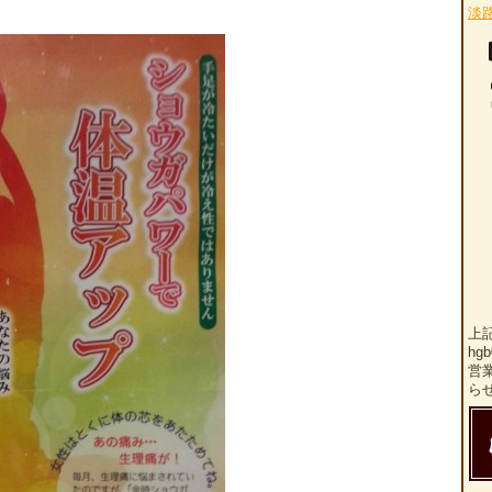
淡
上
hg
営
ら