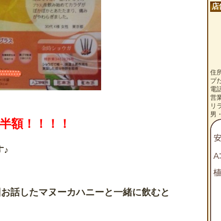
店
住
プ
電話
営
リ
男
半額！！！！
♪
回お話したマヌーカハニーと一緒に飲むと