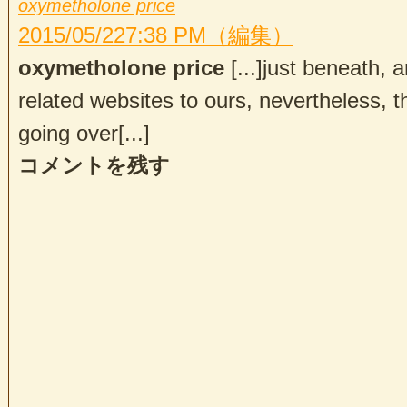
oxymetholone price
2015/05/22
7:38 PM
（編集）
oxymetholone price
[...]just beneath, 
related websites to ours, nevertheless, t
going over[...]
コメントを残す