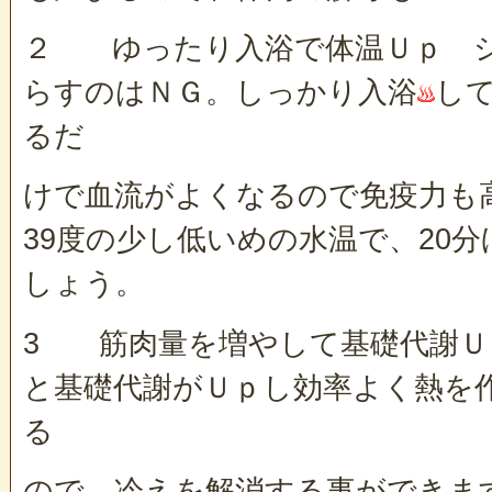
２ ゆったり入浴で体温Ｕｐ シ
らすのはＮＧ。しっかり入浴
し
るだ
けで血流がよくなるので免疫力も高
39度の少し低いめの水温で、20
しょう。
3 筋肉量を増やして基礎代謝Ｕ
と基礎代謝がＵｐし効率よく熱を
る
ので、冷えを解消する事ができま