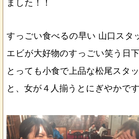
ました！！
すっごい食べるの早い 山口スタ
エビが大好物のすっごい笑う日
とっても小食で上品な松尾スタ
と、女が４人揃うとにぎやかです(*^_