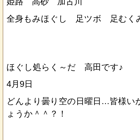
姫路 高砂 加古川
全身もみほぐし 足ツボ 足むく
ほぐし処らく～だ 高田です♪
4月9日
どんより曇り空の日曜日…皆様い
ょうか＾＾？！