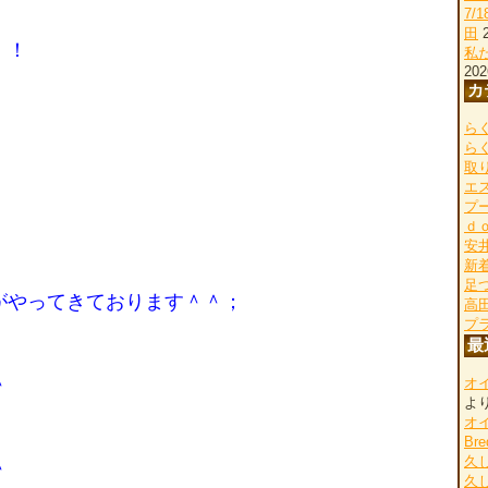
7/
田
！！
私
202
カ
らく
ら
取
エ
プ
ｄ
安
新
足
がやってきております＾＾；
高
プ
最
＾
オ
よ
オ
Bre
久
＾
久