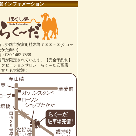
舗インフォメーション
所：姫路市安富町植木野７３８－３(ショッ
たかた向い)
：080-1462-7538
業日が限定されています。【完全予約制】
ラクゼーションサロン らく～だ安富店
・女とも大歓迎！