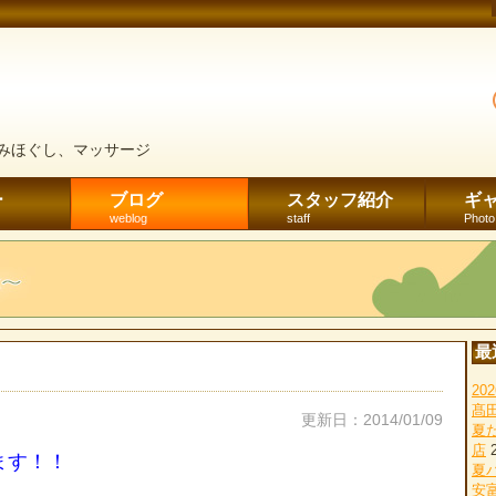
みほぐし、マッサージ
ー
ブログ
スタッフ紹介
ギ
weblog
staff
Photo
最
2
髙
更新日：2014/01/09
夏
店
ます！！
夏
安