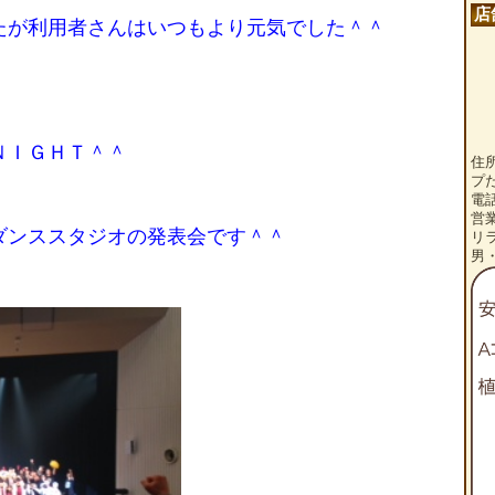
店
たが利用者さんはいつもより元気でした＾＾
ＮＩＧＨＴ＾＾
住
プ
電話
営
ダンススタジオの発表会です＾＾
リ
男