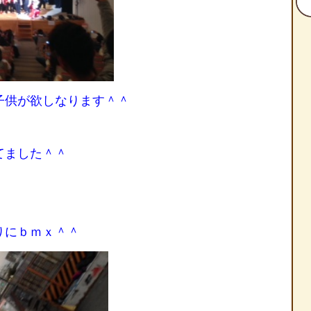
子供が欲しなります＾＾
てました＾＾
りにｂｍｘ＾＾