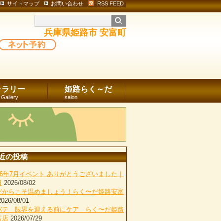
サイトマップ
お問い合わせ
RSS FEED
兵庫県姫路市 安富町
ャラリー
姫路らく～だ
 Gallery
salon
近の投稿
026年7月イベント ありがとうございました｜
田
2026/08/02
だからこそ温めましょう！らく〜だ姫路安富
2026/08/01
バテ 限界を迎える前にケア らく〜だ姫路
富店
2026/07/29