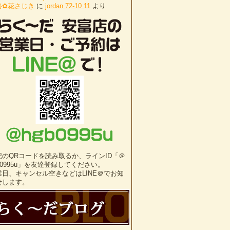
路✿花さじき
に
jordan 72-10 11
より
記のQRコードを読み取るか、ラインID「＠
b0995u」を友達登録してください。
業日、キャンセル空きなどはLINE＠でお知
せします。