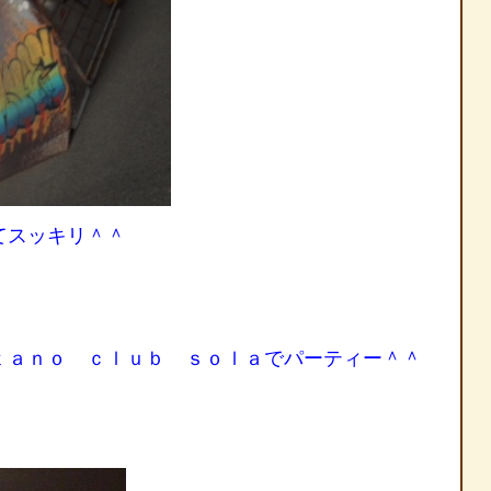
てスッキリ＾＾
ｔａｎｏ ｃｌｕｂ ｓｏｌａでパーティー＾＾