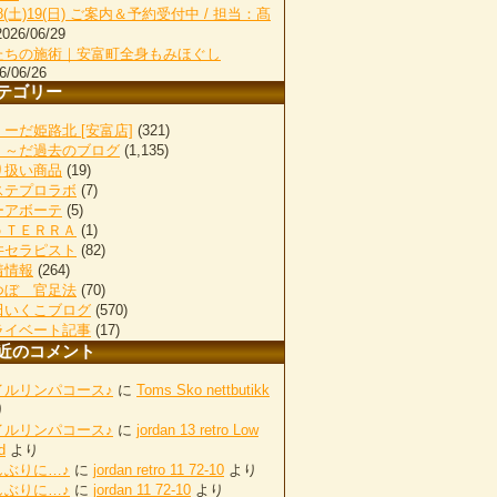
18(土)19(日) ご案内＆予約受付中 / 担当：髙
2026/06/29
たちの施術｜安富町全身もみほぐし
6/06/26
テゴリー
ーだ姫路北 [安富店]
(321)
く～だ過去のブログ
(1,135)
り扱い商品
(19)
ステプロラボ
(7)
ーアボーテ
(5)
ｏＴＥＲＲＡ
(1)
井セラピスト
(82)
着情報
(264)
つぼ 官足法
(70)
田いくこブログ
(570)
ライベート記事
(17)
近のコメント
イルリンパコース♪
に
Toms Sko nettbutikk
り
イルリンパコース♪
に
jordan 13 retro Low
d
より
しぶりに…♪
に
jordan retro 11 72-10
より
しぶりに…♪
に
jordan 11 72-10
より