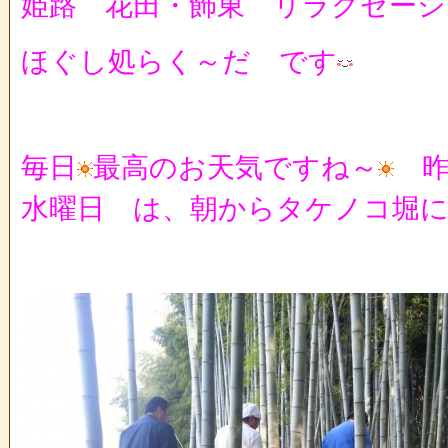
姫路 花田・飾東 リラクゼー
ほぐし処らく～だ です
毎日
最高のお天気ですね～
昨
水曜日 は、朝からタケノコ堀