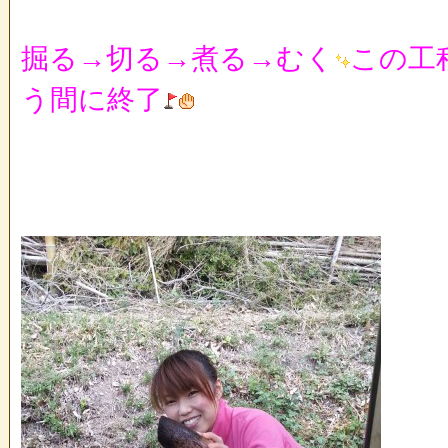
掘る→切る→煮る→むく
この工
う間に終了