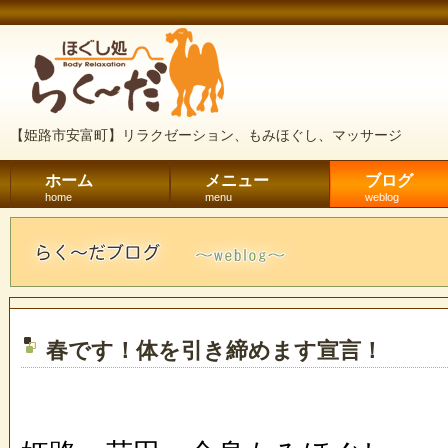
【姫路市安富町】リラクゼーション、もみほぐし、マッサージ
ホーム
メニュー
ブログ
home
menu
weblog
春です！体を引き締めます宣言！