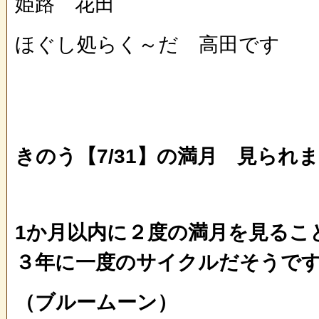
姫路 花田
ほぐし処らく～だ 高田です
きのう【7/31】の満月 見られ
1か月以内に２度の満月を見るこ
３年に一度のサイクルだそうで
（ブルームーン）