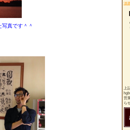
淡
た写真です＾＾
上
hg
営
ら