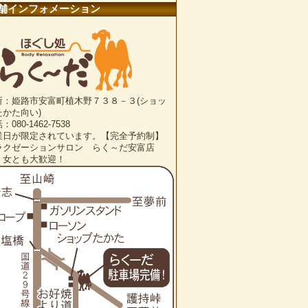
舗インフォメーション
所：姫路市安富町植木野７３８－３(ショッ
たかた向い)
：080-1462-7538
業日が限定されています。【完全予約制】
ラクゼーションサロン らく～だ安富店
・女とも大歓迎！