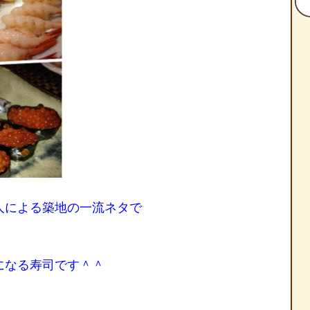
人による築地の一流ネタで
になる寿司です＾＾