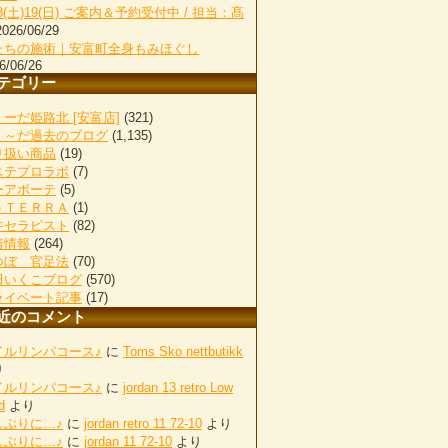
18(土)19(日) ご案内＆予約受付中 / 担当：髙
2026/06/29
たちの施術｜安富町全身もみほぐし
6/06/26
テゴリー
ーだ姫路北 [安富店]
(321)
く～だ過去のブログ
(1,135)
り扱い商品
(19)
ステプロラボ
(7)
ーアボーテ
(5)
ｏＴＥＲＲＡ
(1)
井セラピスト
(82)
着情報
(264)
つぼ 官足法
(70)
田いくこブログ
(570)
ライベート記事
(17)
近のコメント
イルリンパコース♪
に
Toms Sko nettbutikk
り
イルリンパコース♪
に
jordan 13 retro Low
d
より
しぶりに…♪
に
jordan retro 11 72-10
より
しぶりに…♪
に
jordan 11 72-10
より