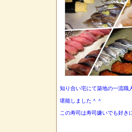
知り合い宅にて築地の一流職
堪能しました＾＾
この寿司は寿司嫌いでも好き