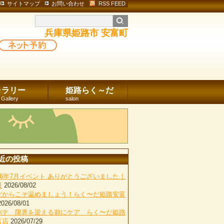
サイトマップ
お問い合わせ
RSS FEED
兵庫県姫路市 安富町
ャラリー
姫路らく～だ
 Gallery
salon
近の投稿
026年7月イベント ありがとうございました｜
田
2026/08/02
だからこそ温めましょう！らく〜だ姫路安富
2026/08/01
バテ 限界を迎える前にケア らく〜だ姫路
富店
2026/07/29