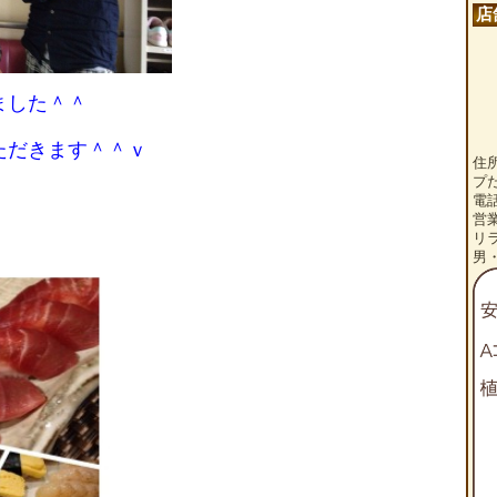
店
ました＾＾
ただきます＾＾ｖ
住
プ
電話
営
リ
男