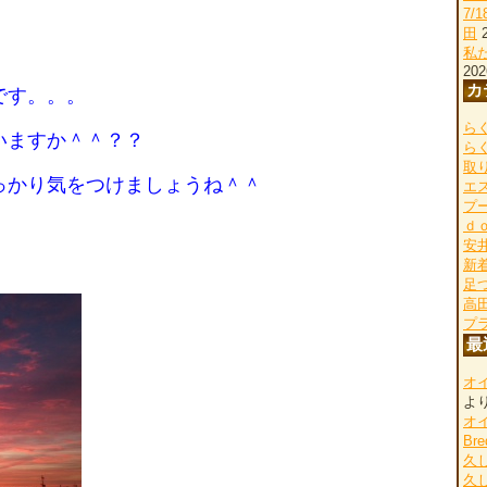
7/
田
私
202
カ
です。。。
らく
いますか＾＾？？
ら
取
っかり気をつけましょうね＾＾
エ
プ
ｄ
安
新
足
高
プ
最
オ
よ
オ
Bre
久
久