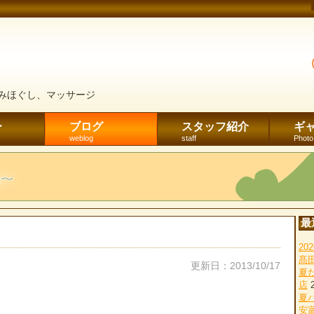
みほぐし、マッサージ
ー
ブログ
スタッフ紹介
ギ
weblog
staff
Photo
最
2
髙
更新日：2013/10/17
夏
店
夏
安