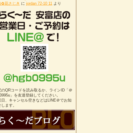
路✿花さじき
に
jordan 72-10 11
より
記のQRコードを読み取るか、ラインID「＠
b0995u」を友達登録してください。
業日、キャンセル空きなどはLINE＠でお知
せします。