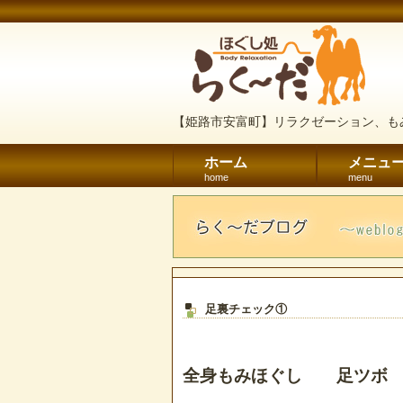
【姫路市安富町】リラクゼーション、も
ホーム
メニュ
home
menu
足裏チェック①
全身もみほぐし 足ツボ