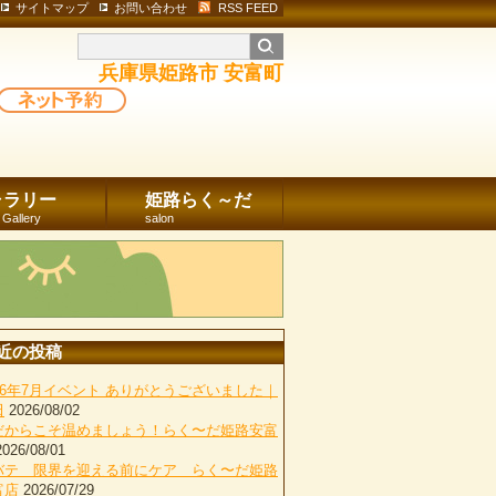
サイトマップ
お問い合わせ
RSS FEED
兵庫県姫路市 安富町
ャラリー
姫路らく～だ
 Gallery
salon
近の投稿
026年7月イベント ありがとうございました｜
田
2026/08/02
だからこそ温めましょう！らく〜だ姫路安富
2026/08/01
バテ 限界を迎える前にケア らく〜だ姫路
富店
2026/07/29