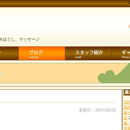
みほぐし、マッサージ
ー
ブログ
スタッフ紹介
ギ
weblog
staff
Photo
最
2
髙
更新日：2017/01/25
夏
店
夏
安