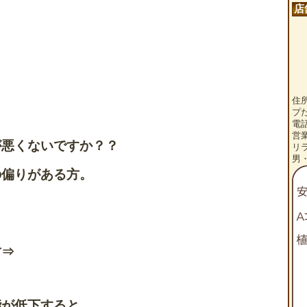
店
住
プ
電話
営
が悪くないですか？？
リ
男
の偏りがある方。
方⇒
能が低下すると