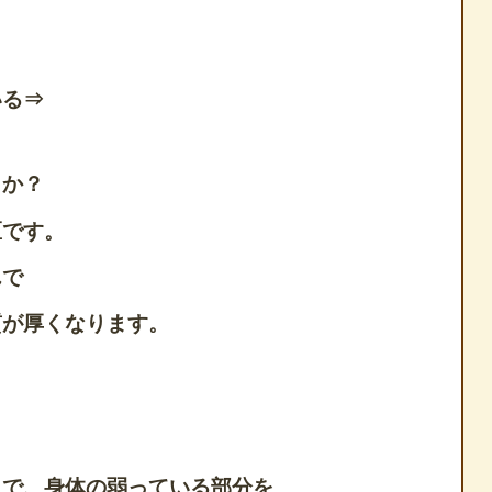
いる⇒
うか？
区です。
んで
質が厚くなります。
とで、身体の弱っている部分を