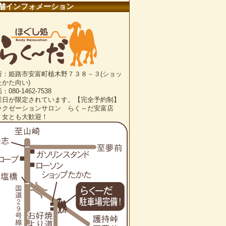
舗インフォメーション
所：姫路市安富町植木野７３８－３(ショッ
たかた向い)
：080-1462-7538
業日が限定されています。【完全予約制】
ラクゼーションサロン らく～だ安富店
・女とも大歓迎！