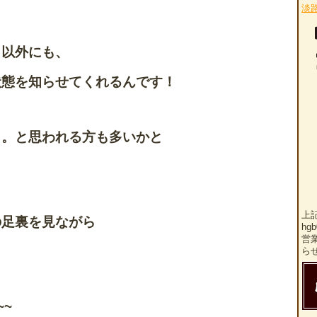
淡
】以外にも、
状態を知らせてくれるんです！
。。と思われる方も多いかと
上
の足裏を見ながら
hg
営
ら
~~