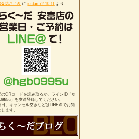
路✿花さじき
に
jordan 72-10 11
より
記のQRコードを読み取るか、ラインID「＠
b0995u」を友達登録してください。
業日、キャンセル空きなどはLINE＠でお知
せします。