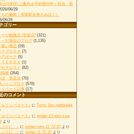
18(土)19(日) ご案内＆予約受付中 / 担当：髙
2026/06/29
たちの施術｜安富町全身もみほぐし
6/06/26
テゴリー
ーだ姫路北 [安富店]
(321)
く～だ過去のブログ
(1,135)
り扱い商品
(19)
ステプロラボ
(7)
ーアボーテ
(5)
ｏＴＥＲＲＡ
(1)
井セラピスト
(82)
着情報
(264)
つぼ 官足法
(70)
田いくこブログ
(570)
ライベート記事
(17)
近のコメント
イルリンパコース♪
に
Toms Sko nettbutikk
り
イルリンパコース♪
に
jordan 13 retro Low
d
より
しぶりに…♪
に
jordan retro 11 72-10
より
しぶりに…♪
に
jordan 11 72-10
より