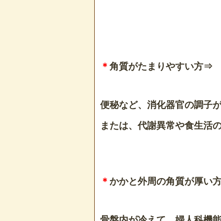
＊
角質がたまりやすい方⇒
便秘など、消化器官の調子
または、代謝異常や食生活
＊
かかと外周の角質が厚い
骨盤内が冷えて、婦人科機