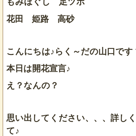
もみほぐし 足ツボ
花田 姫路 高砂
こんにちは♪らく～だの山口ですヽ(
本日は開花宣言♪
え？なんの？
思い出してください、、、詳し
て♪