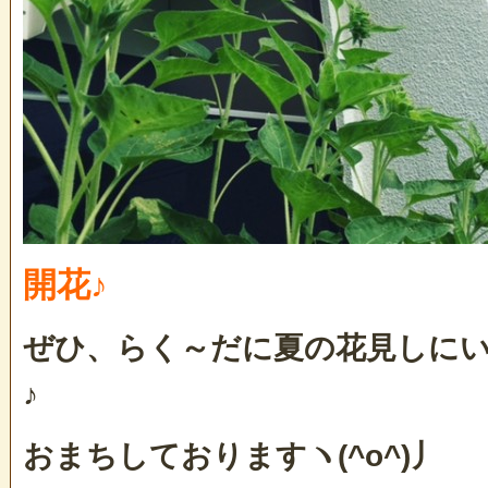
開花♪
ぜひ、らく～だに夏の花見しに
♪
おまちしておりますヽ(^o^)丿