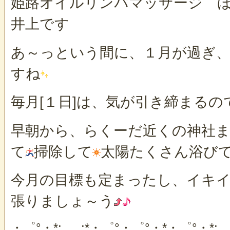
姫路オイルリンパマッサージ 
井上です
あ～っという間に、１月が過ぎ
すね
毎月[１日]は、気が引き締まる
早朝から、らくーだ近くの神社
て
掃除して
太陽たくさん浴び
今月の目標も定まったし、イキ
張りましょ～う
・゜°・*:.。.:*・゜°・゜°・*・゜°・*:.