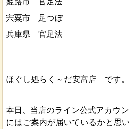
姫路市 官足法
宍粟市 足つぼ
兵庫県 官足法
ほぐし処らく～だ安富店 です
本日、当店のライン公式アカウ
にはご案内が届いているかと思