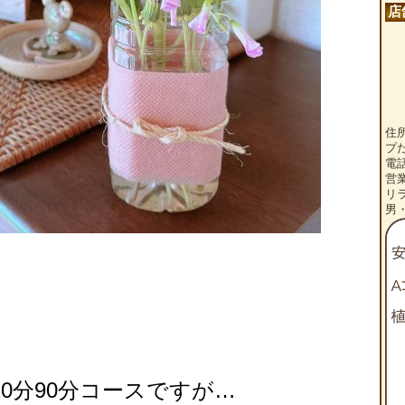
店
住
プ
電話
営
リ
男
0分90分コースですが…