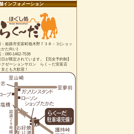
舗インフォメーション
所：姫路市安富町植木野７３８－３(ショッ
たかた向い)
：080-1462-7538
業日が限定されています。【完全予約制】
ラクゼーションサロン らく～だ安富店
・女とも大歓迎！