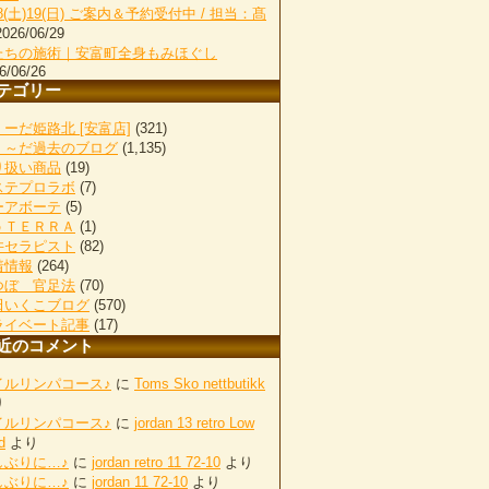
18(土)19(日) ご案内＆予約受付中 / 担当：髙
2026/06/29
たちの施術｜安富町全身もみほぐし
6/06/26
テゴリー
ーだ姫路北 [安富店]
(321)
く～だ過去のブログ
(1,135)
り扱い商品
(19)
ステプロラボ
(7)
ーアボーテ
(5)
ｏＴＥＲＲＡ
(1)
井セラピスト
(82)
着情報
(264)
つぼ 官足法
(70)
田いくこブログ
(570)
ライベート記事
(17)
近のコメント
イルリンパコース♪
に
Toms Sko nettbutikk
り
イルリンパコース♪
に
jordan 13 retro Low
d
より
しぶりに…♪
に
jordan retro 11 72-10
より
しぶりに…♪
に
jordan 11 72-10
より