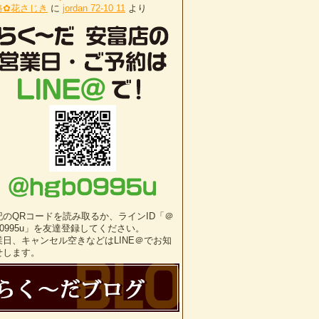
路✿花さじき
に
jordan 72-10 11
より
記のQRコードを読み取るか、ラインID「＠
b0995u」を友達登録してください。
業日、キャンセル空きなどはLINE＠でお知
せします。