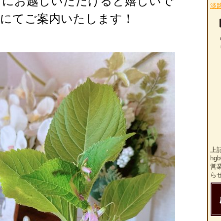
】
にお越しいただけると嬉しいで
淡
ンにてご案内いたします！
上
hg
営
ら