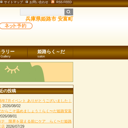
サイトマップ
お問い合わせ
RSS FEED
兵庫県姫路市 安富町
ャラリー
姫路らく～だ
 Gallery
salon
近の投稿
026年7月イベント ありがとうございました｜
田
2026/08/02
だからこそ温めましょう！らく〜だ姫路安富
2026/08/01
バテ 限界を迎える前にケア らく〜だ姫路
富店
2026/07/29