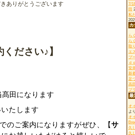
だきありがとうございます
7/
田
私
202
カ
らく
ら
取
約ください♪】
エ
プ
ｄ
安
新
足
高
プ
当髙田になります
最
オ
いいたします
よ
オ
Bre
スでのご案内になりますがぜひ、【
サ
久
久