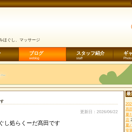
みほぐし、マッサージ
ー
ブログ
スタッフ紹介
ギ
weblog
staff
Photo
最
田です
2
髙
更新日：2026/06/22
夏
店
 ほぐし処らくーだ髙田です
夏
安