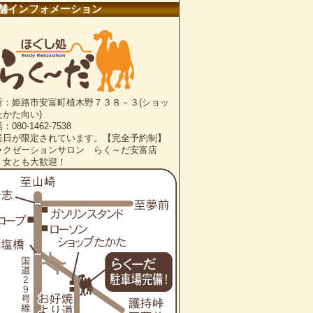
舗インフォメーション
所：姫路市安富町植木野７３８－３(ショッ
たかた向い)
：080-1462-7538
業日が限定されています。【完全予約制】
ラクゼーションサロン らく～だ安富店
・女とも大歓迎！