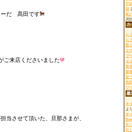
7/
田
ーだ 髙田です
私
202
カ
らく
ら
取
エ
プ
がご来店くださいました
ｄ
安
新
足
高
プ
最
オ
よ
オ
担当させて頂いた、旦那さまが、
Bre
久
久