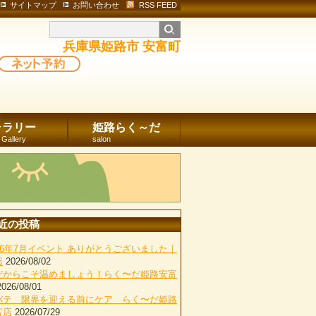
サイトマップ
お問い合わせ
RSS FEED
兵庫県姫路市 安富町
ャラリー
姫路らく～だ
 Gallery
salon
近の投稿
026年7月イベント ありがとうございました｜
田
2026/08/02
だからこそ温めましょう！らく〜だ姫路安富
2026/08/01
バテ 限界を迎える前にケア らく〜だ姫路
富店
2026/07/29