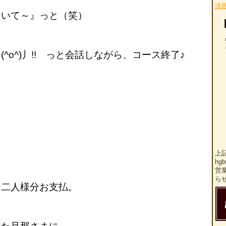
淡
いて～』っと（笑）
o^)丿!! っと会話しながら、コース終了♪
丿
上
hg
営
ら
二人様分お支払。