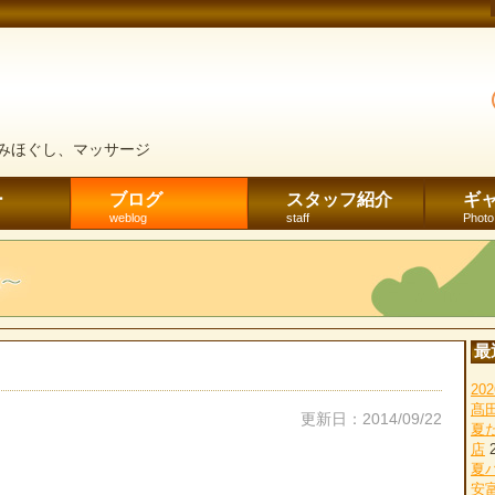
みほぐし、マッサージ
ー
ブログ
スタッフ紹介
ギ
weblog
staff
Photo
最
2
髙
更新日：2014/09/22
夏
店
夏
安