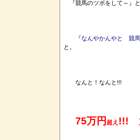
『競馬のツボをして～』と
『なんやかんやと 競馬
と。
なんと！なんと!!!
75万円
!!!
超え