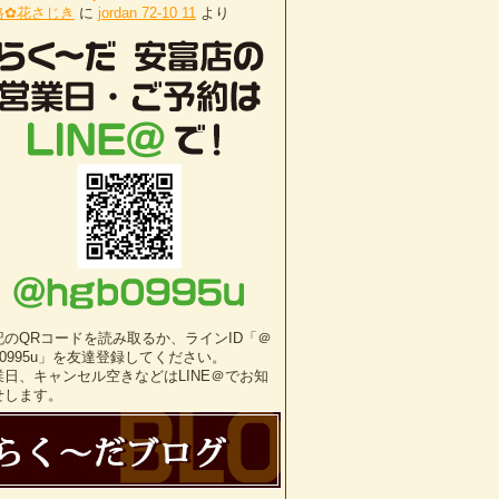
路✿花さじき
に
jordan 72-10 11
より
記のQRコードを読み取るか、ラインID「＠
b0995u」を友達登録してください。
業日、キャンセル空きなどはLINE＠でお知
せします。