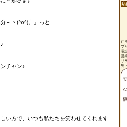
た旦那さまに
店
～ヽ(^o^)丿』っと
住
♪
プ
電話
営
リ
ンチャン♪
男
しい方で、いつも私たちを笑わせてくれます