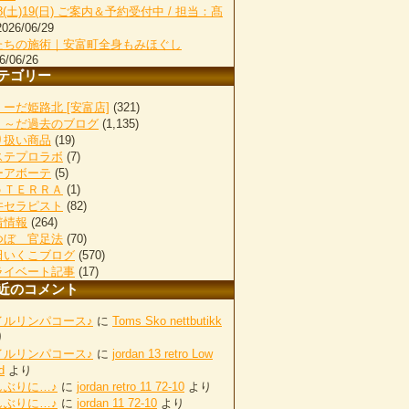
18(土)19(日) ご案内＆予約受付中 / 担当：髙
2026/06/29
たちの施術｜安富町全身もみほぐし
6/06/26
テゴリー
ーだ姫路北 [安富店]
(321)
く～だ過去のブログ
(1,135)
り扱い商品
(19)
ステプロラボ
(7)
ーアボーテ
(5)
ｏＴＥＲＲＡ
(1)
井セラピスト
(82)
着情報
(264)
つぼ 官足法
(70)
田いくこブログ
(570)
ライベート記事
(17)
近のコメント
イルリンパコース♪
に
Toms Sko nettbutikk
り
イルリンパコース♪
に
jordan 13 retro Low
d
より
しぶりに…♪
に
jordan retro 11 72-10
より
しぶりに…♪
に
jordan 11 72-10
より