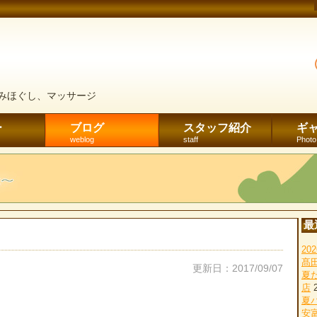
みほぐし、マッサージ
ー
ブログ
スタッフ紹介
ギ
weblog
staff
Photo
最
2
髙
更新日：2017/09/07
夏
店
夏
安