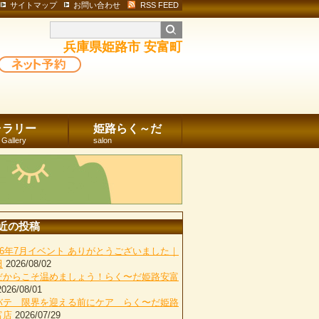
サイトマップ
お問い合わせ
RSS FEED
兵庫県姫路市 安富町
ャラリー
姫路らく～だ
 Gallery
salon
近の投稿
026年7月イベント ありがとうございました｜
田
2026/08/02
だからこそ温めましょう！らく〜だ姫路安富
2026/08/01
バテ 限界を迎える前にケア らく〜だ姫路
富店
2026/07/29