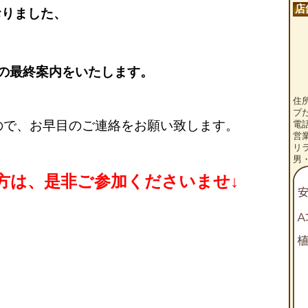
店
おりました、
 の最終案内をいたします。
住
プ
ので、お早目のご連絡をお願い致します。
電話
営
リ
男
方は、是非ご参加くださいませ↓