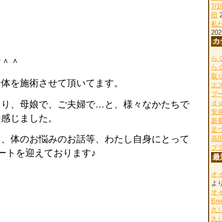
7/
田
私
202
カ
らく
す＾＾
ら
取
身体を施術させて頂いてます。
エ
プ
たり、母娘で、ご夫婦で…と、様々なかたちで
ｄ
安
く感じました。
新
足
り、体のお悩みのお話等、わたし自身にとって
高
プ
ートを迎えております♪
最
オ
よ
オ
Bre
久
久