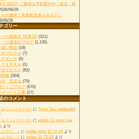
18(土)19(日) ご案内＆予約受付中 / 担当：髙
2026/06/29
たちの施術｜安富町全身もみほぐし
6/06/26
テゴリー
ーだ姫路北 [安富店]
(321)
く～だ過去のブログ
(1,135)
り扱い商品
(19)
ステプロラボ
(7)
ーアボーテ
(5)
ｏＴＥＲＲＡ
(1)
井セラピスト
(82)
着情報
(264)
つぼ 官足法
(70)
田いくこブログ
(570)
ライベート記事
(17)
近のコメント
イルリンパコース♪
に
Toms Sko nettbutikk
り
イルリンパコース♪
に
jordan 13 retro Low
d
より
しぶりに…♪
に
jordan retro 11 72-10
より
しぶりに…♪
に
jordan 11 72-10
より