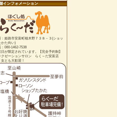
舗インフォメーション
所：姫路市安富町植木野７３８－３(ショッ
たかた向い)
：080-1462-7538
業日が限定されています。【完全予約制】
ラクゼーションサロン らく～だ安富店
・女とも大歓迎！