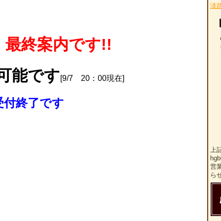
淡
、最終案内です!!
付可能です
[9/7 20：00現在]
 受付終了です
上
hg
営
ら