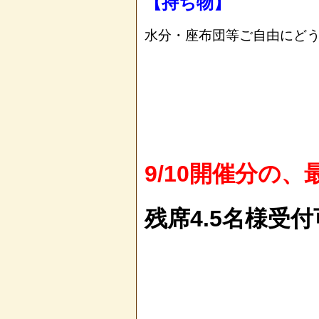
【持ち物】
水分・座布団等ご自由にど
9/10開催分の、
残席4.5名様受