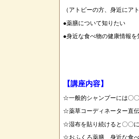
（アトピーの方、身近にア
●薬膳について知りたい
●身近な食べ物の健康情報を
【講座内容】
☆一般的シャンプーには〇
☆薬草コーディネーター直伝
☆湿布を貼り続けると〇〇に
☆おふくろ薬膳 身近な食