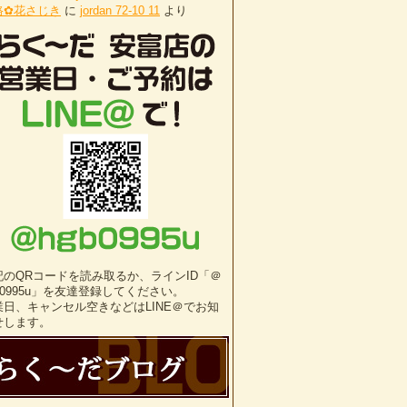
路✿花さじき
に
jordan 72-10 11
より
記のQRコードを読み取るか、ラインID「＠
b0995u」を友達登録してください。
業日、キャンセル空きなどはLINE＠でお知
せします。