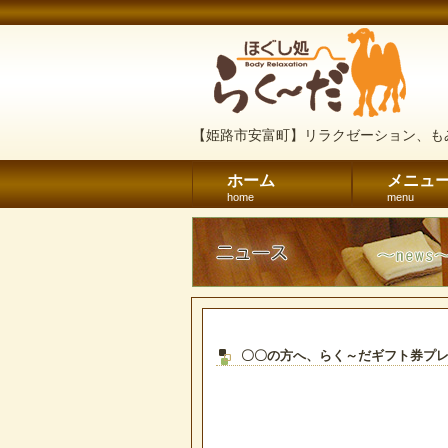
【姫路市安富町】リラクゼーション、も
ホーム
メニュ
home
menu
〇〇の方へ、らく～だギフト券プ