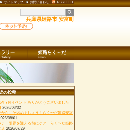
サイトマップ
お問い合わせ
RSS FEED
兵庫県姫路市 安富町
ャラリー
姫路らく～だ
 Gallery
salon
近の投稿
026年7月イベント ありがとうございました｜
田
2026/08/02
だからこそ温めましょう！らく〜だ姫路安富
2026/08/01
バテ 限界を迎える前にケア らく〜だ姫路
富店
2026/07/29