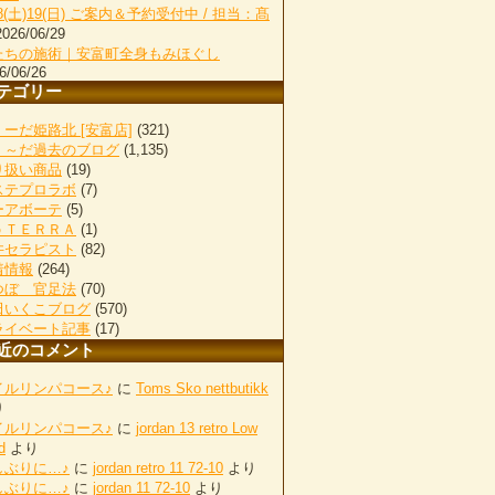
18(土)19(日) ご案内＆予約受付中 / 担当：髙
2026/06/29
たちの施術｜安富町全身もみほぐし
6/06/26
テゴリー
ーだ姫路北 [安富店]
(321)
く～だ過去のブログ
(1,135)
り扱い商品
(19)
ステプロラボ
(7)
ーアボーテ
(5)
ｏＴＥＲＲＡ
(1)
井セラピスト
(82)
着情報
(264)
つぼ 官足法
(70)
田いくこブログ
(570)
ライベート記事
(17)
近のコメント
イルリンパコース♪
に
Toms Sko nettbutikk
り
イルリンパコース♪
に
jordan 13 retro Low
d
より
しぶりに…♪
に
jordan retro 11 72-10
より
しぶりに…♪
に
jordan 11 72-10
より