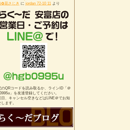
路✿花さじき
に
jordan 72-10 11
より
記のQRコードを読み取るか、ラインID「＠
b0995u」を友達登録してください。
業日、キャンセル空きなどはLINE＠でお知
せします。