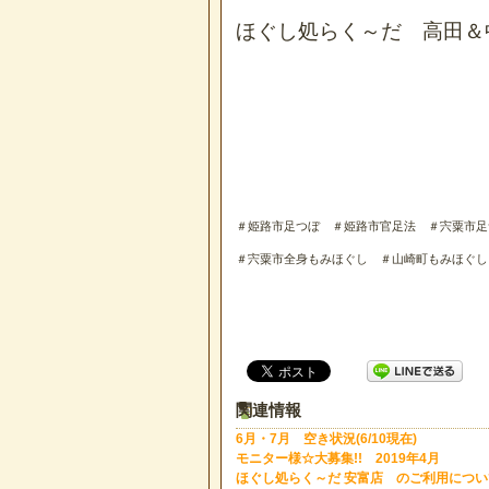
ほぐし処らく～だ 高田＆
＃姫路市足つぼ ＃姫路市官足法 ＃宍粟市足
＃宍粟市全身もみほぐし ＃山崎町もみほぐ
関連情報
6月・7月 空き状況(6/10現在)
モニター様☆大募集!! 2019年4月
ほぐし処らく～だ 安富店 のご利用につい