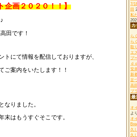
7/
ト企画２０２０！！】
田
私
♪
202
カ
 高田です！
らく
ら
取
エ
ントにて情報を配信しておりますが、
プ
ｄ
てご案内をいたします！！
安
新
足
高
プ
最
となりました。
オ
よ
年末はもうすぐそこです。
オ
Bre
久
久