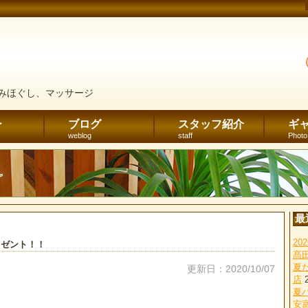
みほぐし、マッサージ
ー
ブログ
スタッフ紹介
ギ
weblog
staff
Photo
最
2
レゼント！！
髙
夏
更新日：2020/10/07
店
夏
安