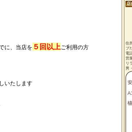
店
住
５回
以上
でに、当店を
ご利用の方
プ
電話
営
リ
男
しいたします
★