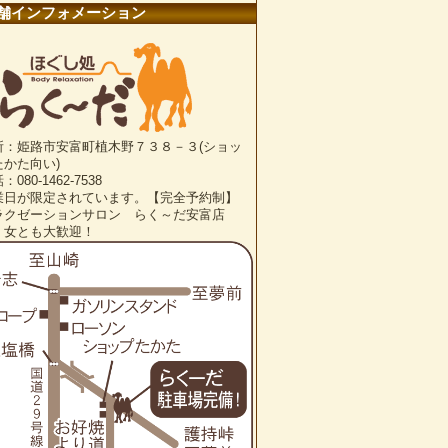
舗インフォメーション
所：姫路市安富町植木野７３８－３(ショッ
たかた向い)
：080-1462-7538
業日が限定されています。【完全予約制】
ラクゼーションサロン らく～だ安富店
・女とも大歓迎！