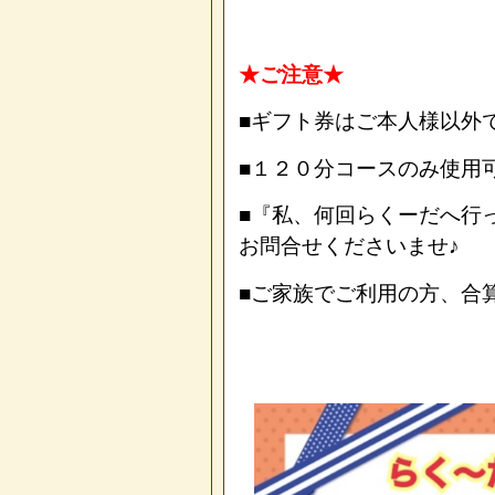
★ご注意★
■ギフト券はご本人様以外
■１２０分コースのみ使用
■『私、何回らくーだへ行
お問合せくださいませ♪
■ご家族でご利用の方、