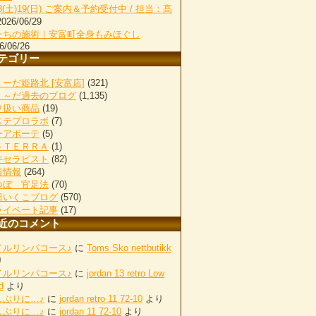
18(土)19(日) ご案内＆予約受付中 / 担当：髙
2026/06/29
たちの施術｜安富町全身もみほぐし
6/06/26
テゴリー
ーだ姫路北 [安富店]
(321)
く～だ過去のブログ
(1,135)
り扱い商品
(19)
ステプロラボ
(7)
ーアボーテ
(5)
ｏＴＥＲＲＡ
(1)
井セラピスト
(82)
着情報
(264)
つぼ 官足法
(70)
田いくこブログ
(570)
ライベート記事
(17)
近のコメント
イルリンパコース♪
に
Toms Sko nettbutikk
り
イルリンパコース♪
に
jordan 13 retro Low
d
より
しぶりに…♪
に
jordan retro 11 72-10
より
しぶりに…♪
に
jordan 11 72-10
より