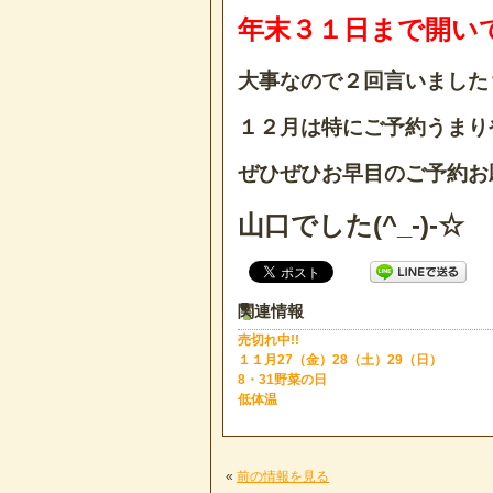
年末３１日まで開い
大事なので２回言いました
１２月は特にご予約うまり
ぜひぜひお早目のご予約お願
山口でした(^_-)-☆
関連情報
売切れ中!!
１１月27（金）28（土）29（日）
8・31野菜の日
低体温
«
前の情報を見る