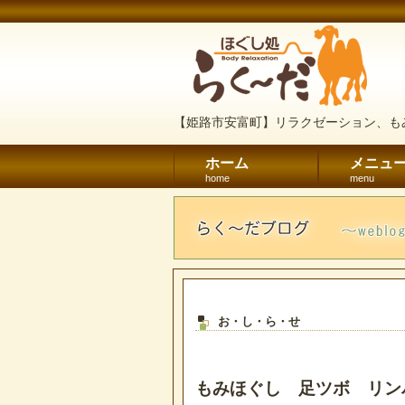
【姫路市安富町】リラクゼーション、も
ホーム
メニュ
home
menu
お・し・ら・せ
もみほぐし 足ツボ リン