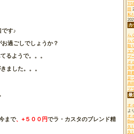
7/
田
私
202
カ
口です♪
らく
ら
がお過ごしでしょうか？
取
エ
れてるようで。。。
プ
ｄ
安
がきました。。。
新
足
高
プ
。
最
オ
よ
オ
今まで
、+５００円
でラ・カスタのブレンド精
Bre
久
久