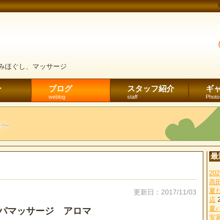
みほぐし、マッサージ
ー
ブログ
スタッフ紹介
ギ
weblog
staff
Photo
最
2
髙
夏
更新日：2017/11/03
店
夏
パマッサージ アロマ
安