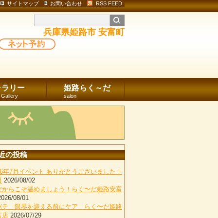
サイトマップ
お問い合わせ
RSS FEED
兵庫県姫路市 安富町
ャラリー
姫路らく～だ
 Gallery
salon
近の投稿
026年7月イベント ありがとうございました｜
田
2026/08/02
だからこそ温めましょう！らく〜だ姫路安富
2026/08/01
バテ 限界を迎える前にケア らく〜だ姫路
富店
2026/07/29