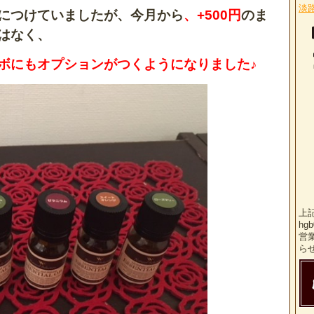
淡
につけていましたが、今月から
、+500円
のま
はなく、
ボにもオプションがつくようになりました♪
上
hg
営
ら