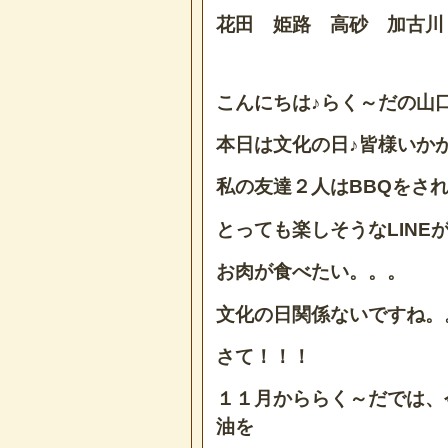
花田 姫路 高砂 加古川
こんにちは♪らく～だの山
本日は文化の日♪皆様いか
私の友達２人はBBQをさ
とっても楽しそうなLINE
お肉が食べたい。。。
文化の日関係ないですね。
さて！！！
１１月かららく～だでは、
油を