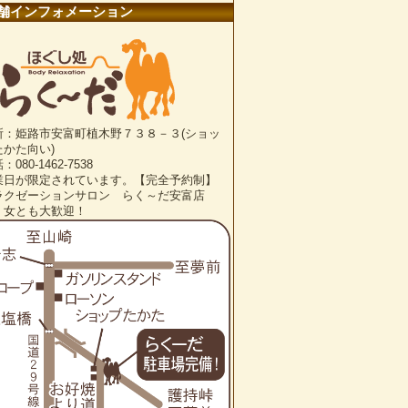
舗インフォメーション
所：姫路市安富町植木野７３８－３(ショッ
たかた向い)
：080-1462-7538
業日が限定されています。【完全予約制】
ラクゼーションサロン らく～だ安富店
・女とも大歓迎！