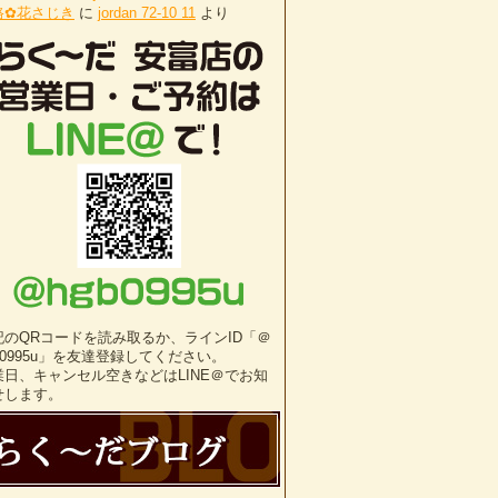
路✿花さじき
に
jordan 72-10 11
より
記のQRコードを読み取るか、ラインID「＠
b0995u」を友達登録してください。
業日、キャンセル空きなどはLINE＠でお知
せします。