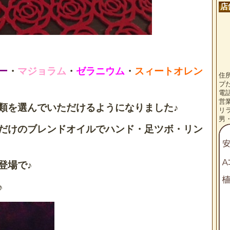
店
ー
・
マジョラム
・
ゼラニウム
・
スィートオレン
住
プ
電話
営
類を選んでいただけるようになりました♪
リ
男
だけのブレンドオイルでハンド・足ツボ・リン
登場で♪
♪