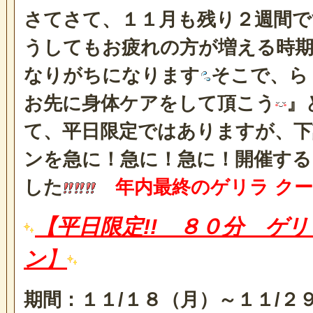
さてさて、１１月も残り２週間で
うしてもお疲れの方が増える時
なりがちになります
そこで、ら
お先に身体ケアをして頂こう
』
て、平日限定ではありますが、下
ンを急に！急に！急に！開催する
した
年内最終のゲリラ ク
【平日限定!! ８０分 ゲ
ン
】
期間：１１/１８（月）～１１/