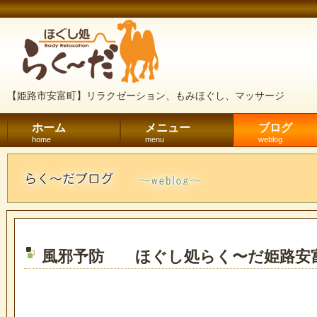
【姫路市安富町】リラクゼーション、もみほぐし、マッサージ
ホーム
メニュー
ブログ
home
menu
weblog
風邪予防 ほぐし処らく〜だ姫路安