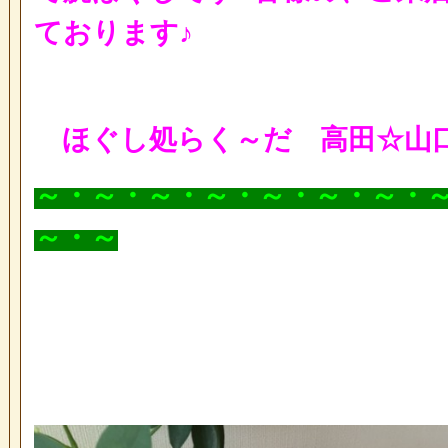
ております♪
ほぐし処らく～だ 高田☆山
～・～・～・～・～・～・～・
～・～