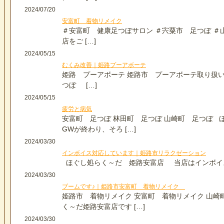
2024/07/20
安富町 着物リメイク
＃安富町 健康足つぼサロン ＃宍粟市 足つぼ 
店をご […]
2024/05/15
むくみ改善｜姫路プーアボーテ
姫路 プーアボーテ 姫路市 プーアボーテ取り扱い
つぼ […]
2024/05/15
疲労と病気
安富町 足つぼ 林田町 足つぼ 山崎町 足つぼ 
GWが終わり、そろ […]
2024/03/30
インボイス対応しています｜姫路市リラクゼーション
ほぐし処らく～だ 姫路安富店 当店はインボイス対
2024/03/30
ブームです♪｜姫路市安富町 着物リメイク
姫路市 着物リメイク 安富町 着物リメイク 山崎
く～だ姫路安富店です […]
2024/03/30