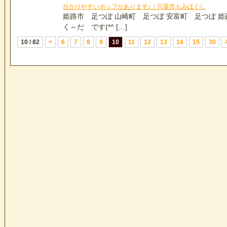
分かりやすいポップがあります♪｜宍粟市もみほぐし
姫路市 足つぼ 山崎町 足つぼ 安富町 足つぼ 
く～だ です(*^ […]
10 / 82
<
6
7
8
9
10
11
12
13
14
15
30