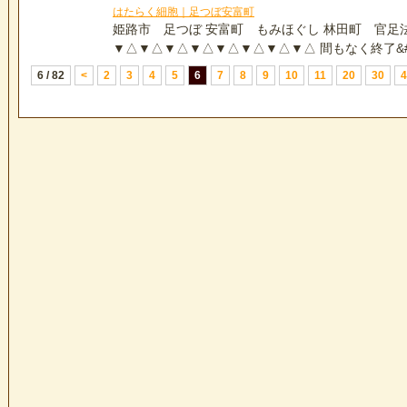
はたらく細胞｜足つぼ安富町
姫路市 足つぼ 安富町 もみほぐし 林田町 官足
▼△▼△▼△▼△▼△▼△▼△▼△ 間もなく終了&#x2
6 / 82
<
2
3
4
5
6
7
8
9
10
11
20
30
4