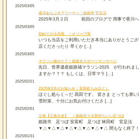
2025/03/05
香川あなぶきアリーナへ｜姫路市 官足法
2025年3月２日 前回のブログで 用事で香川へ…
2025/03/05
初めての小豆島 ｜オリーブ茶
いつも当店をご利用いただき本当にありがとうござ
店くださったり 早くか […]
2025/03/05
マラソン後のケア｜姫路市スポーツマッサージ
先日、世界遺産姫路城マラソン2025 が行われま
ますか？？？ もしくは、日常マラ […]
2025/02/21
2025年3月のお知らせ｜安富町もみほぐし
ほぐし処らく～だ 髙田です。 皆さま とっても寒
雪対策、十分にお気お付けくださ […]
2025/02/01
立春【立春大吉】 ｜姫路市イタ気持ちいい足つぼ
姫路市 足つぼ 安富町 足つぼ 林田町 官足法
▼△▼△▼△▼△▼△▼△▼△▼△ 間もなく終了！！
2025/01/31