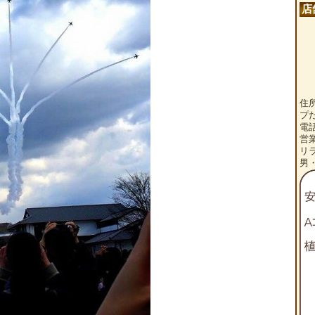
店
住
プ
電話
営
リ
男