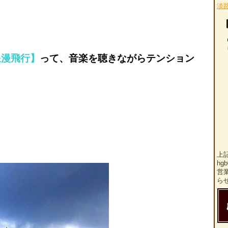
淡
浪漫飛行】
って、音楽を聴きながらテンション
上
hg
営
ら