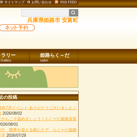
サイトマップ
お問い合わせ
RSS FEED
兵庫県姫路市 安富町
ャラリー
姫路らく～だ
 Gallery
salon
近の投稿
026年7月イベント ありがとうございました｜
田
2026/08/02
だからこそ温めましょう！らく〜だ姫路安富
2026/08/01
バテ 限界を迎える前にケア らく〜だ姫路
富店
2026/07/29