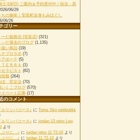
18(土)19(日) ご案内＆予約受付中 / 担当：髙
2026/06/29
たちの施術｜安富町全身もみほぐし
6/06/26
テゴリー
ーだ姫路北 [安富店]
(321)
く～だ過去のブログ
(1,135)
り扱い商品
(19)
ステプロラボ
(7)
ーアボーテ
(5)
ｏＴＥＲＲＡ
(1)
井セラピスト
(82)
着情報
(264)
つぼ 官足法
(70)
田いくこブログ
(570)
ライベート記事
(17)
近のコメント
イルリンパコース♪
に
Toms Sko nettbutikk
り
イルリンパコース♪
に
jordan 13 retro Low
d
より
しぶりに…♪
に
jordan retro 11 72-10
より
しぶりに…♪
に
jordan 11 72-10
より