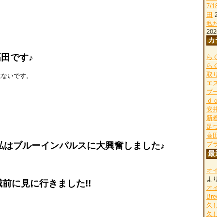
7/
田
私
202
カ
田です♪
らく
ら
取
はないです。
エ
プ
ｄ
安
新
足
高
、私はブルーインパルスに大興奮しました♪
プ
最
オ
よ
前に見に行きました!!
オ
Bre
久
久