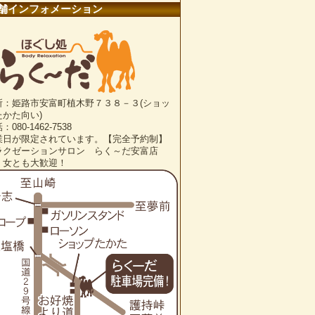
舗インフォメーション
所：姫路市安富町植木野７３８－３(ショッ
たかた向い)
：080-1462-7538
業日が限定されています。【完全予約制】
ラクゼーションサロン らく～だ安富店
・女とも大歓迎！