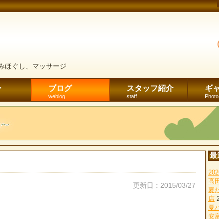
みほぐし、マッサージ
ー
ブログ
スタッフ紹介
ギ
weblog
staff
Photo
最
2
髙
更新日：2015/03/27
夏
店
夏
安