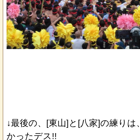
↓最後の、[東山]と[八家]の練り
かったデス!!