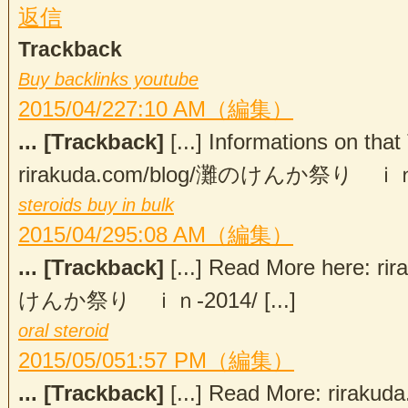
返信
Trackback
Buy backlinks youtube
2015/04/22
7:10 AM
（編集）
... [Trackback]
[...] Informations on that
rirakuda.com/blog/灘のけんか祭り ｉｎ-20
steroids buy in bulk
2015/04/29
5:08 AM
（編集）
... [Trackback]
[...] Read More here: r
けんか祭り ｉｎ-2014/ [...]
oral steroid
2015/05/05
1:57 PM
（編集）
... [Trackback]
[...] Read More: rirak