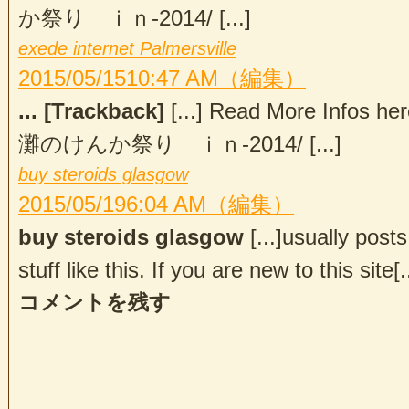
か祭り ｉｎ-2014/ [...]
exede internet Palmersville
2015/05/15
10:47 AM
（編集）
... [Trackback]
[...] Read More Infos her
灘のけんか祭り ｉｎ-2014/ [...]
buy steroids glasgow
2015/05/19
6:04 AM
（編集）
buy steroids glasgow
[...]usually post
stuff like this. If you are new to this site[..
コメントを残す