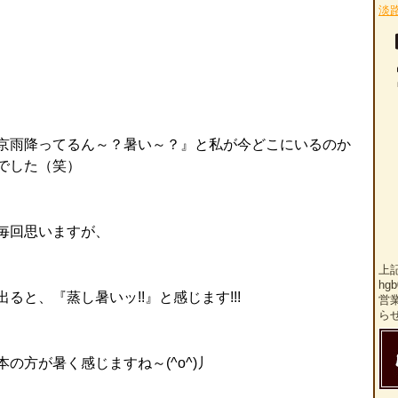
淡
京雨降ってるん～？暑い～？』と私が今どこにいるのか
でした（笑）
毎回思いますが、
上
hg
と、『蒸し暑いッ!!』と感じます!!!
営
ら
の方が暑く感じますね～(^o^)丿