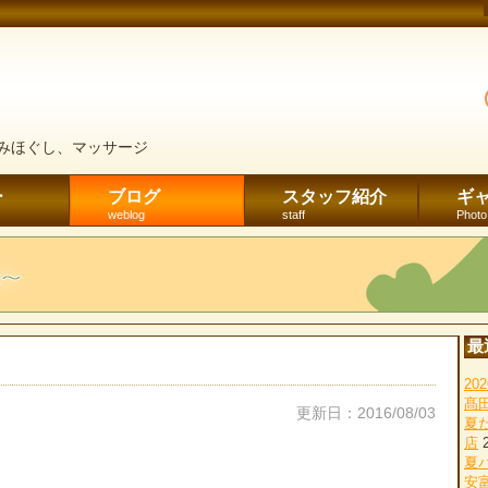
みほぐし、マッサージ
ー
ブログ
スタッフ紹介
ギ
weblog
staff
Photo
最
2
髙
更新日：2016/08/03
夏
店
夏
安