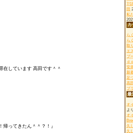
7/
田
私
202
カ
らく
ら
取
エ
プ
ｄ
安
滞在しています 高田です＾＾
新
足
高
プ
最
オ
よ
オ
Bre
久
！帰ってきたん＾＾？！』
久