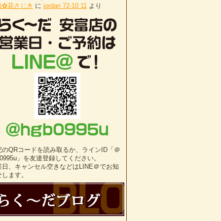
路✿花さじき
に
jordan 72-10 11
より
記のQRコードを読み取るか、ラインID「＠
b0995u」を友達登録してください。
業日、キャンセル空きなどはLINE＠でお知
せします。