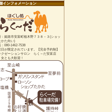
舗インフォメーション
所：姫路市安富町植木野７３８－３(ショッ
たかた向い)
：080-1462-7538
業日が限定されています。【完全予約制】
ラクゼーションサロン らく～だ安富店
・女とも大歓迎！