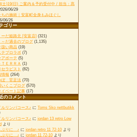
18(土)19(日) ご案内＆予約受付中 / 担当：髙
2026/06/29
たちの施術｜安富町全身もみほぐし
6/06/26
テゴリー
ーだ姫路北 [安富店]
(321)
く～だ過去のブログ
(1,135)
り扱い商品
(19)
ステプロラボ
(7)
ーアボーテ
(5)
ｏＴＥＲＲＡ
(1)
井セラピスト
(82)
着情報
(264)
つぼ 官足法
(70)
田いくこブログ
(570)
ライベート記事
(17)
近のコメント
イルリンパコース♪
に
Toms Sko nettbutikk
り
イルリンパコース♪
に
jordan 13 retro Low
d
より
しぶりに…♪
に
jordan retro 11 72-10
より
しぶりに…♪
に
jordan 11 72-10
より