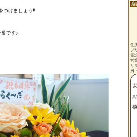
店
をつけましょう!!
番です♪
住
プ
電話
営
リ
男