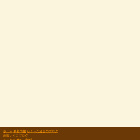
ホーム
新着情報
らく～だ過去のブログ
高田いくこブログ
メニュー
サロン情報